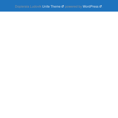
Dopierala Ludovik
Unite Theme
powered by
WordPress
.