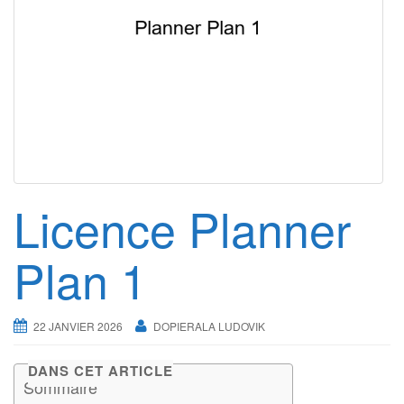
g
a
t
i
o
n
Licence Planner
Plan 1
22 JANVIER 2026
DOPIERALA LUDOVIK
DANS CET ARTICLE
Sommaire