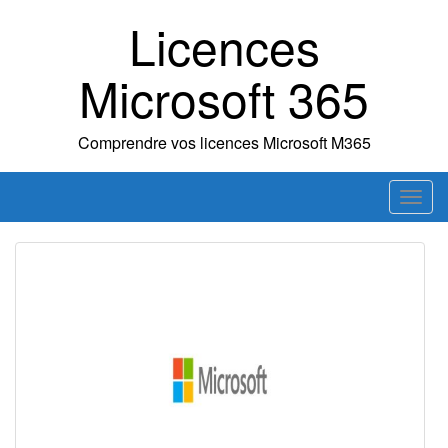
Skip
Licences
to
content
Microsoft 365
Comprendre vos licences Microsoft M365
T
o
g
g
l
e
n
a
v
i