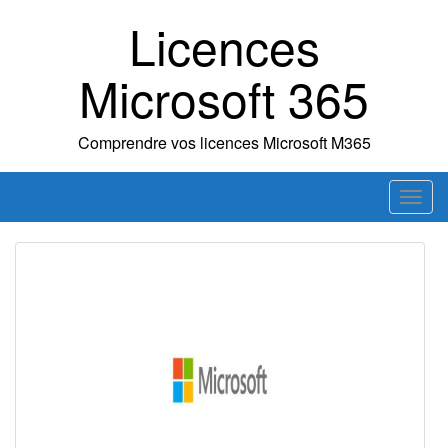
Skip
Licences
to
content
Microsoft 365
Comprendre vos licences Microsoft M365
T
o
g
g
l
e
n
a
v
i