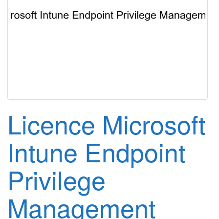
g
a
t
i
o
n
Licence Microsoft
Intune Endpoint
Privilege
Management