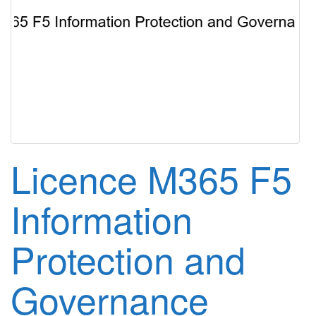
g
a
t
i
o
n
Licence M365 F5
Information
Protection and
Governance