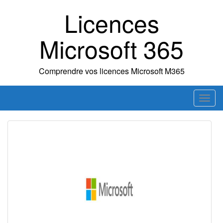
Skip
Licences
to
content
Microsoft 365
Comprendre vos licences Microsoft M365
T
o
g
g
l
e
n
a
v
i