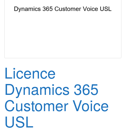
g
a
t
i
o
n
Licence
Dynamics 365
Customer Voice
USL