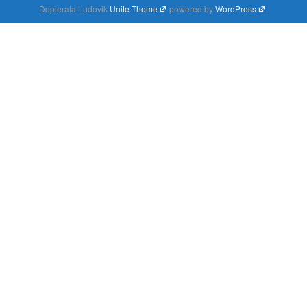
Dopierala Ludovik
Unite Theme
powered by
WordPress
.