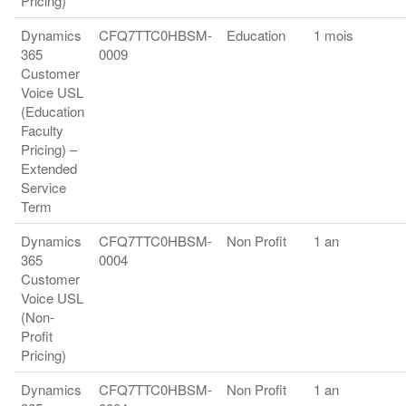
Pricing)
Dynamics
CFQ7TTC0HBSM-
Education
1 mois
365
0009
Customer
Voice USL
(Education
Faculty
Pricing) –
Extended
Service
Term
Dynamics
CFQ7TTC0HBSM-
Non Profit
1 an
365
0004
Customer
Voice USL
(Non-
Profit
Pricing)
Dynamics
CFQ7TTC0HBSM-
Non Profit
1 an