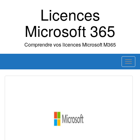
Skip
Licences
to
content
Microsoft 365
Comprendre vos licences Microsoft M365
T
o
g
g
l
e
n
a
v
i