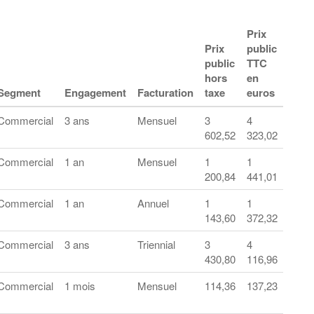
Prix
Prix
public
public
TTC
hors
en
Segment
Engagement
Facturation
taxe
euros
Commercial
3 ans
Mensuel
3
4
602,52
323,02
Commercial
1 an
Mensuel
1
1
200,84
441,01
Commercial
1 an
Annuel
1
1
143,60
372,32
Commercial
3 ans
Triennial
3
4
430,80
116,96
Commercial
1 mois
Mensuel
114,36
137,23