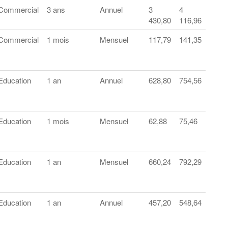
Commercial
3 ans
Annuel
3
4
430,80
116,96
Commercial
1 mois
Mensuel
117,79
141,35
Education
1 an
Annuel
628,80
754,56
Education
1 mois
Mensuel
62,88
75,46
Education
1 an
Mensuel
660,24
792,29
Education
1 an
Annuel
457,20
548,64