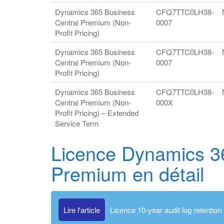
Dynamics 365 Business
CFQ7TTC0LH38-
Central Premium (Non-
0007
Profit Pricing)
Dynamics 365 Business
CFQ7TTC0LH38-
Central Premium (Non-
0007
Profit Pricing)
Dynamics 365 Business
CFQ7TTC0LH38-
Central Premium (Non-
000X
Profit Pricing) – Extended
Service Term
Licence Dynamics 3
Premium en détail
Lire l'article
Licence 10-year audit log retention