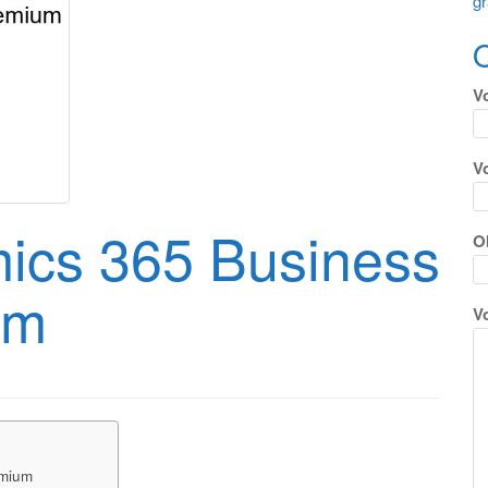
g
O
V
Vo
ics 365 Business
O
um
V
emium