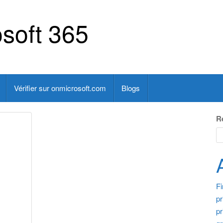
soft 365
Vérifier sur onmicrosoft.com
Blogs
R
F
pr
pr