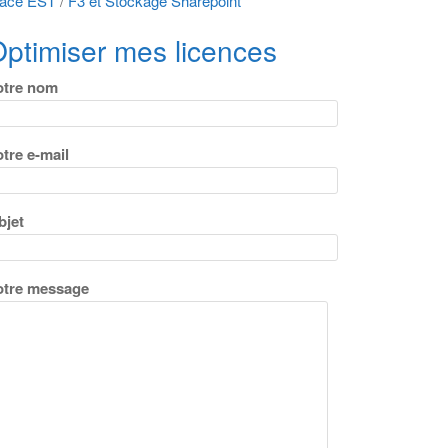
râce EST
/
F3 et Stockage Sharepoint
ptimiser mes licences
otre nom
tre e-mail
bjet
otre message