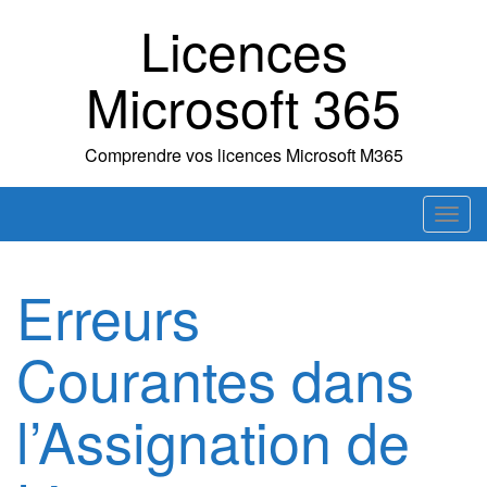
Skip
Licences
to
content
Microsoft 365
Comprendre vos licences Microsoft M365
T
o
g
Erreurs
g
l
Courantes dans
e
n
a
l’Assignation de
v
i