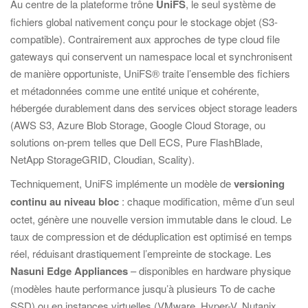
Au centre de la plateforme trône
UniFS
, le seul système de
fichiers global nativement conçu pour le stockage objet (S3-
compatible). Contrairement aux approches de type cloud file
gateways qui conservent un namespace local et synchronisent
de manière opportuniste, UniFS® traite l’ensemble des fichiers
et métadonnées comme une entité unique et cohérente,
hébergée durablement dans des services object storage leaders
(AWS S3, Azure Blob Storage, Google Cloud Storage, ou
solutions on-prem telles que Dell ECS, Pure FlashBlade,
NetApp StorageGRID, Cloudian, Scality).
Techniquement, UniFS implémente un modèle de
versioning
continu au niveau bloc
: chaque modification, même d’un seul
octet, génère une nouvelle version immutable dans le cloud. Le
taux de compression et de déduplication est optimisé en temps
réel, réduisant drastiquement l’empreinte de stockage. Les
Nasuni Edge Appliances
– disponibles en hardware physique
(modèles haute performance jusqu’à plusieurs To de cache
SSD) ou en instances virtuelles (VMware, Hyper-V, Nutanix,