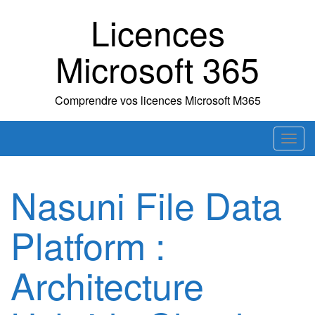
Skip
Licences
to
content
Microsoft 365
Comprendre vos licences Microsoft M365
T
o
g
Nasuni File Data
g
l
Platform :
e
n
a
Architecture
v
i