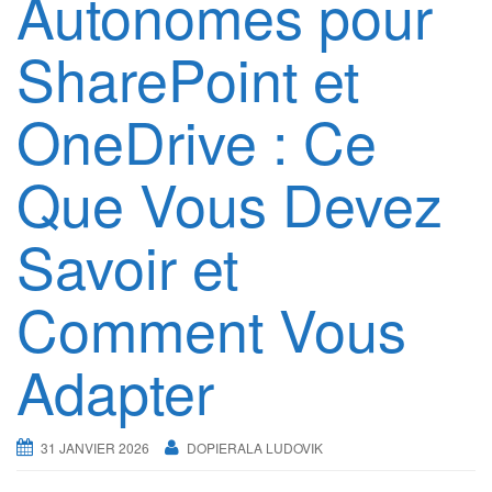
Autonomes pour
g
a
SharePoint et
t
i
OneDrive : Ce
o
n
Que Vous Devez
Savoir et
Comment Vous
Adapter
31 JANVIER 2026
DOPIERALA LUDOVIK