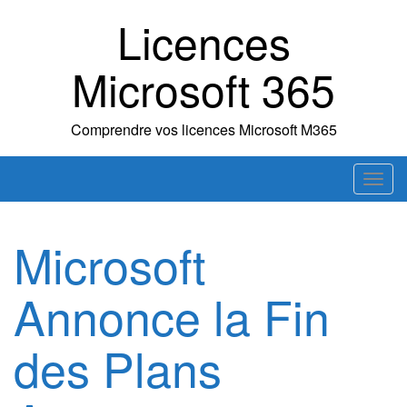
Skip
Licences
to
content
Microsoft 365
Comprendre vos licences Microsoft M365
T
o
g
Microsoft
g
l
Annonce la Fin
e
n
a
des Plans
v
i